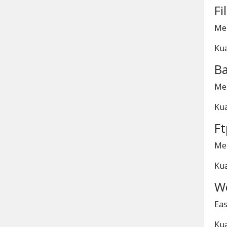
Fi
Men
Kua
B
Men
Kua
Ft
Men
Kua
W
Eas
Kua