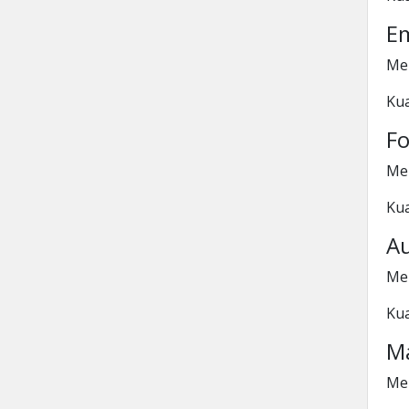
Em
Me
Kua
F
Men
Kua
A
Men
Kua
Ma
Me