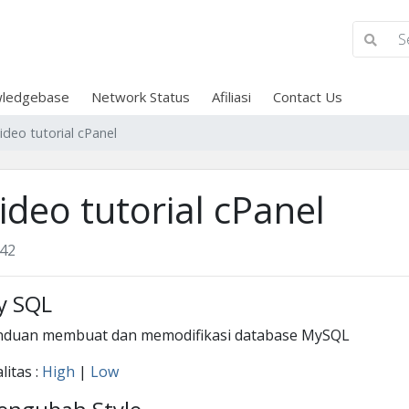
ledgebase
Network Status
Afiliasi
Contact Us
ideo tutorial cPanel
ideo tutorial cPanel
42
y SQL
nduan membuat dan memodifikasi database MySQL
litas :
High
|
Low