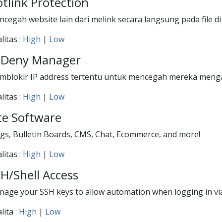
tlink Protection
cegah website lain dari melink secara langsung pada file d
litas :
High
|
Low
P Deny Manager
mblokir IP address tertentu untuk mencegah mereka meng
litas :
High
|
Low
te Software
gs, Bulletin Boards, CMS, Chat, Ecommerce, and more!
litas :
High
|
Low
H/Shell Access
age your SSH keys to allow automation when logging in vi
lita :
High
|
Low