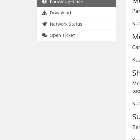
M
Knowledgebase
Pan
Download
Kua
Network Status
M
Open Ticket
Ca
Kua
Sh
Men
to
Kua
S
Be
Kua