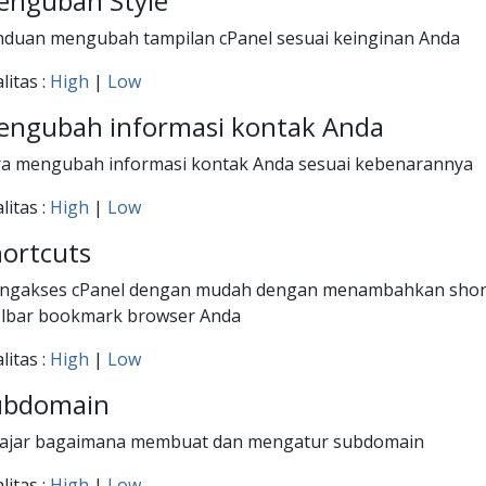
engubah Style
duan mengubah tampilan cPanel sesuai keinginan Anda
litas :
High
|
Low
engubah informasi kontak Anda
ra mengubah informasi kontak Anda sesuai kebenarannya
litas :
High
|
Low
ortcuts
gakses cPanel dengan mudah dengan menambahkan shortcu
olbar bookmark browser Anda
litas :
High
|
Low
ubdomain
lajar bagaimana membuat dan mengatur subdomain
litas :
High
|
Low