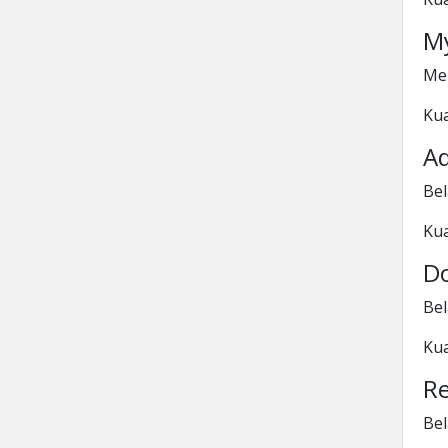
M
Me
Kua
A
Be
Kua
D
Be
Kua
Re
Bel