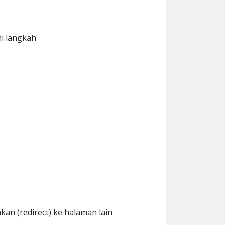
i langkah
an (redirect) ke halaman lain