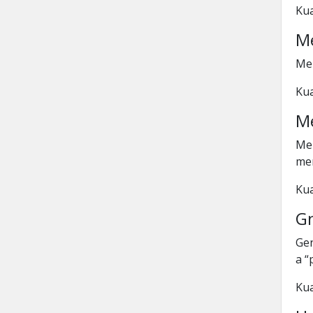
Kua
M
Me
Kua
Me
Mem
me
Kua
G
Gen
a “
Kua