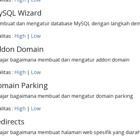
ySQL Wizard
mbuat dan mengatur database MySQL dengan langkah dem
litas :
High
|
Low
ddon Domain
lajar bagaimana membuat dan mengatur addon domain
litas :
High
|
Low
omain Parking
lajar bagaimana membuat dan mengatur domain parking
litas :
High
|
Low
directs
ajar bagaimana membuat halaman web spesifik yang diarahk