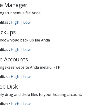
le Manager
gatur semua file Anda
litas :
High
|
Low
ackups
download back up file Anda
litas :
High
|
Low
p Accounts
gakses website Anda melalui FTP
litas :
High
|
Low
eb Disk
ily drag and drop files to your hosting account.
litas :
High
|
Low