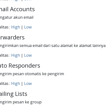
ail Accounts
ngatur akun email
litas :
High
|
Low
orwarders
girimkan semua email dari satu alamat ke alamat lainnya
litas :
High
|
Low
uto Responders
girim pesan otomatis ke pengirim
litas :
High
|
Low
iling Lists
ngirim pesan ke group