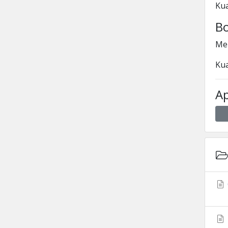
Kua
B
Mel
Kua
A