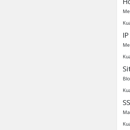
Ho
Men
Kua
I
Me
Kua
Si
Blo
Kua
SS
Man
Kua