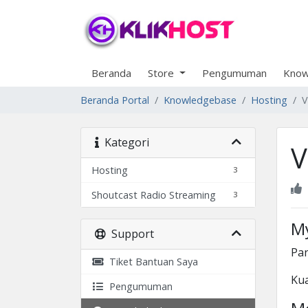
Beranda
Store
Pengumuman
Know
Beranda Portal
Knowledgebase
Hosting
V
Kategori
V
Hosting
3
Shoutcast Radio Streaming
3
M
Support
Pa
Tiket Bantuan Saya
Kua
Pengumuman