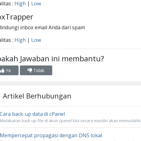
litas :
High
|
Low
oxTrapper
indungi inbox email Anda dari spam
litas :
High
|
Low
pakah Jawaban ini membantu?
Ya
Tidak
Artikel Berhubungan
Cara back-up data di cPanel
Melakukan back up file di akun cpanel kita secara mandiri akan memudahkan 
Mempercepat propagasi dengan DNS lokal