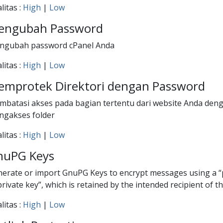
litas :
High
|
Low
engubah Password
ngubah password cPanel Anda
litas :
High
|
Low
mprotek Direktori dengan Password
batasi akses pada bagian tertentu dari website Anda de
ngakses folder
litas :
High
|
Low
nuPG Keys
erate or import GnuPG Keys to encrypt messages using a “pu
private key”, which is retained by the intended recipient of 
litas :
High
|
Low