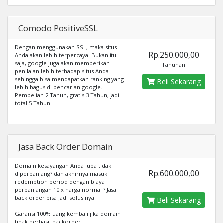
Comodo PositiveSSL
Dengan menggunakan SSL, maka situs
Rp.250.000,00
Anda akan lebih terpercaya. Bukan itu
saja, google juga akan memberikan
Tahunan
penilaian lebih terhadap situs Anda
sehingga bisa mendapatkan ranking yang
Beli Sekarang
lebih bagus di pencarian google.
Pembelian 2 Tahun, gratis 3 Tahun, jadi
total 5 Tahun.
Jasa Back Order Domain
Domain kesayangan Anda lupa tidak
Rp.600.000,00
diperpanjang? dan akhirnya masuk
redemption period dengan biaya
perpanjangan 10 x harga normal ? Jasa
back order bisa jadi solusinya.
Beli Sekarang
Garansi 100% uang kembali jika domain
tidak berhasil backorder.