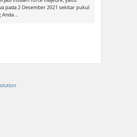
rjadi insiden force majeure, yaitu
wa pada 2 Desember 2021 sekitar pukul
Anda ...
lution