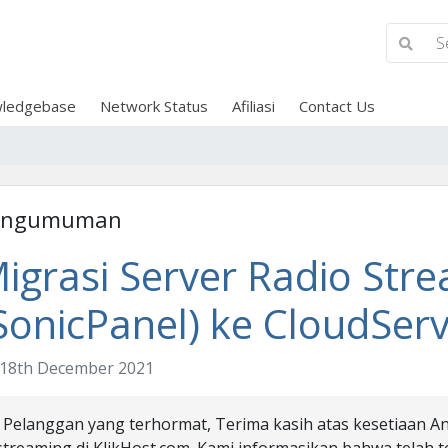
ledgebase
Network Status
Afiliasi
Contact Us
engumuman
igrasi Server Radio Str
SonicPanel) ke CloudSer
18th December 2021
Pelanggan yang terhormat, Terima kasih atas kesetiaan 