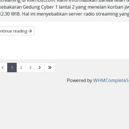
streaming di KlikHost.com. Kami informasikan bahwa telah te
kebakaran Gedung Cyber 1 lantai 2 yang menelan korban ji
12.30 WIB. Hal ini menyebabkan server radio streaming yang 
ntinue reading
1
2
3
Powered by
WHMCompleteSo